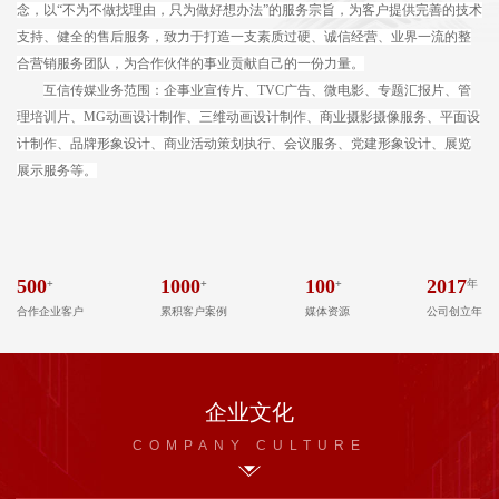
念，以“不为不做找理由，只为做好想办法”的服务宗旨，为客户提供完善的技术
支持、健全的售后服务，致力于打造一支素质过硬、诚信经营、业界一流的整
合营销服务团队，为合作伙伴的
事业
贡献自己的一份力量。
互信传媒业务范围：
企事业宣传片、
TVC广告
、
微电影
、
专题汇报片
、管
理培训片、
MG动画设计制作
、
三维动画设计制作
、
商业摄影摄像服务
、
平面设
计制作
、
品牌形象设计
、
商业活动策划执行
、
会议服务
、
党建形象设计
、
展览
展示服务等
。
500
+
1000
+
100
+
2017
年
合作企业客户
累积客户案例
媒体资源
公司创立年
企业文化
COMPANY CULTURE