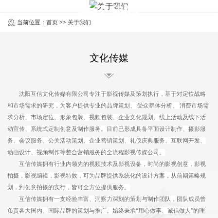
关于我们
当前位置：
首页
>>
关于我们
文化传媒
沈阳
互信文化传媒有限公司
专注于
影视传媒
及
策划执行
，基于对定位战略
和市场需求的研究，为
客户
提供专业的品牌策划、 受众群体分析、 消费市场需
求分析、市场定位、形象包装、视频包装、企业文化规划、线上活动及线下活
动宣传、系统式定制创意及制作服务。目前已形成具备平面设计制作、摄影服
务、会议服务、公关活动策划、企业营销策划、礼仪庆典服务、
互联网开发
、
动画设计、视频制作等整合营销服务的全流程
影视传媒
公司。
互信传媒
拥有行业内领先的视频技术及影视设备，时尚的影视创意，影视
拍摄，影视编辑，影视特效，可为品牌提供系统化的设计方案，从前期策略规
划，到创意拍摄的实行，皆可全方位提供服务。
互信传媒
拥有一支经验丰富、洞察力深刻的策划与制作团队，团队成员曾
负责各大国内、国际品牌的策划与推广。始终秉承“用心做事、诚信做人”的理